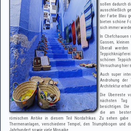
sollen dadurch d
ausschließlich ge
der Farbe Blau g
bieten schöne Fo
sich immer wiede
In Chefchaouen s
Gassen, kleinen
Überall werden 
Teppichknüpfere
schönen Teppich
Versuchung hier 
Auch super inte
Androhung der T
Architektur erhalt
Die Überreste v
nächsten Tag
besichtigen. Die
die am beste
römischen Antike in diesem Teil Nordafrikas. Zu sehen gabe e
Thermenanlagen, verschiedene Tempel, den Triumphbogen und d
Jahrhundert sowie viele Mosaike.