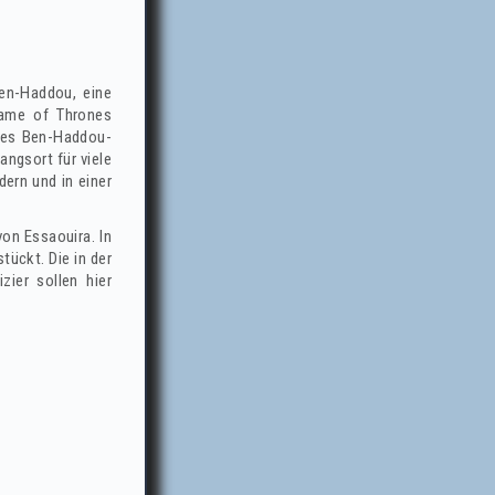
Ben-Haddou, eine
 Game of Thrones
 des Ben-Haddou-
ngsort für viele
ern und in einer
on Essaouira. In
tückt. Die in der
ier sollen hier