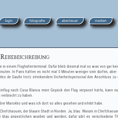
login
fotografie
abenteuer
medien
Reisebeschreibung
e in einem Flughafenterminal. Dafür blieb diesmal mal so was von gar kei
nuten. In Paris hätten es nicht mal 5 Minuten weniger sein dürfen, aber
rles de Gaulle trotz streikendem Sicherheitspersonal den Anschluss zu 
influg nach Casa Blanca mein Gepäck den Flug verpasst hatte, kann nu
 verbracht zu haben.
ber Marokko und was ich dort so alles gesehen und erlebt habe.
 Chefchaouen, der blauen Stadt in Norden. Ja, blau. Warum in Chefchaoue
e blau angestrichen wurden und werden, dafür gibt es verschiedene T