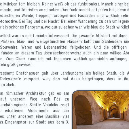
ie Mücken fern bleiben. Keiner weiß ob das funktioniert. Manch einer be
macht, und Touristen anzulocken. Das funktioniert auf jeden Fall, denn d
estrichenen Wände, Treppen, Torbögen und Fassaden sind wirklich sehr
tomotive. Bei Tag und bei Nacht. Bei einer Wanderung zu den umliegen
r ein schönes Panorama, wo gut zu sehen war, wie blau die Stadt wirklich
elbst war es nicht minder interessant. Die gesamte Altstadt mit ihren 
 Plätzen, blau- und weißgetünchten Häusern lädt zum Schlendern und
Souvenirs, Waren und Lebensmittel feilgeboten. Und die pfiffigen 
i fanden an diesem Tag überraschenderweise auch ein paar willige Ab
e. Zum Glück kann ich mit Teppichen wirklich gar nichts anfangen,
sehr groß gewesen.
ressant: Chefchaouen galt über Jahrhunderte als heilige Stadt, die 
odesstrafe versperrt war; dies hat dazu beigetragen, dass in ihr m
en blieb.
on römischer Architektur gab es am
 auf unserem Weg nach Fès zu
 archäologische Stätte Volubilis zeigt
n erhaltenen Monumente aus der
s unter anderem eine Basilika, vier
as Eingangstor zur Stadt aus dem 3.