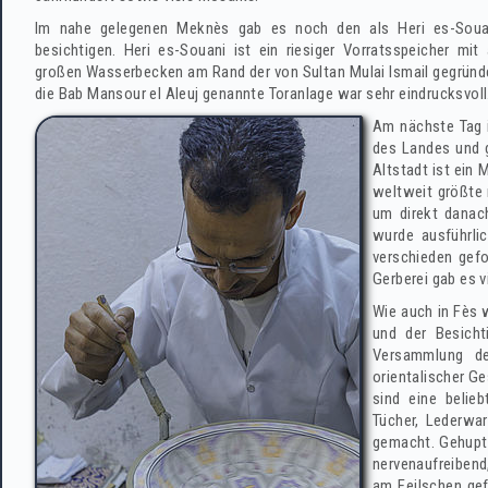
Im nahe gelegenen Meknès gab es noch den als Heri es-Soua
besichtigen. Heri es-Souani ist ein riesiger Vorratsspeicher mi
großen Wasserbecken am Rand der von Sultan Mulai Ismail gegründet
die Bab Mansour el Aleuj genannte Toranlage war sehr eindrucksvoll
Am nächste Tag i
des Landes und g
Altstadt ist ein 
weltweit größte 
um direkt danach
wurde ausführli
verschieden gefo
Gerberei gab es v
Wie auch in Fès 
und der Besicht
Versammlung der
orientalischer G
sind eine belie
Tücher, Lederwa
gemacht. Gehupt,
nervenaufreibend
am Feilschen gef