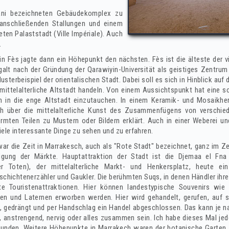
ni bezeichneten Gebäudekomplex zu
t anschließenden Stallungen und einem
en Palaststadt (Ville Impériale). Auch
.
n Fès jagte dann ein Höhepunkt den nächsten. Fès ist die älteste der v
alt nach der Gründung der Qarawiyin-Universität als geistiges Zentrum
Musterbeispiel der orientalischen Stadt. Dabei soll es sich in Hinblick auf 
mittelalterliche Altstadt handeln. Von einem Aussichtspunkt hat eine s
 in die enge Altstadt einzutauchen. In einem Keramik- und Mosaikher
ch über die mittelalterliche Kunst des Zusammenfügens von verschied
rmten Teilen zu Mustern oder Bildern erklärt. Auch in einer Weberei u
iele interessante Dinge zu sehen und zu erfahren.
war die Zeit in Marrakesch, auch als "Rote Stadt" bezeichnet, ganz im Z
igung der Märkte. Hauptattraktion der Stadt ist die Djemaa el Fna
 Toten), der mittelalterliche Markt- und Henkersplatz, heute ein
eschichtenerzähler und Gaukler. Die berühmten Suqs, in denen Händler ihr
bte Touristenattraktionen. Hier können landestypische Souvenirs wie
ren und Laternen erworben werden. Hier wird gehandelt, gerufen, auf
 gedrängt und per Handschlag ein Handel abgeschlossen. Das kann je na
, anstrengend, nervig oder alles zusammen sein. Ich habe dieses Mal jed
unden. Weitere Höhepunkte in Marrakech waren der botanische Garten J