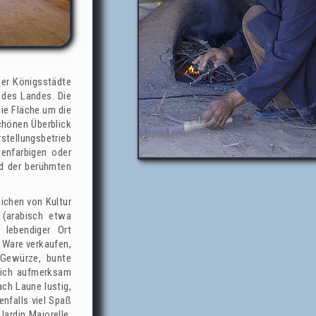
ier Königsstädte
 des Landes. Die
die Fläche um die
chönen Überblick
stellungsbetrieb
enfarbigen oder
nd der berühmten
eichen von Kultur
 (arabisch etwa
 lebendiger Ort
e Ware verkaufen,
 Gewürze, bunte
 sich aufmerksam
ch Laune lustig,
enfalls viel Spaß
ardin Majorelle,