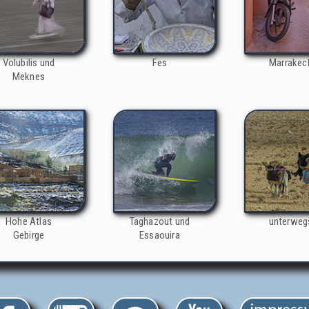
Volubilis und
Fes
Marrakec
Meknes
Hohe Atlas
Taghazout und
unterweg
Gebirge
Essaouira