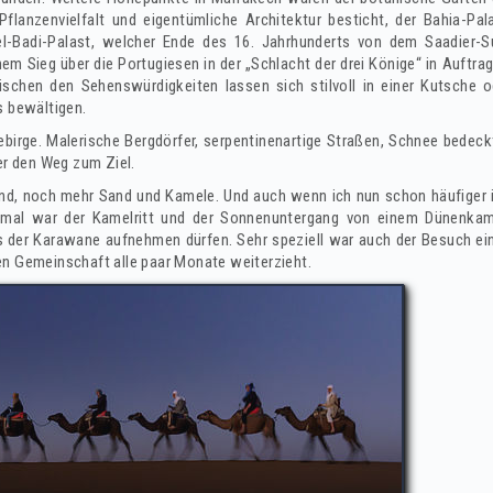
Pflanzenvielfalt und eigentümliche Architektur besticht, der Bahia-Pala
el-Badi-Palast, welcher Ende des 16. Jahrhunderts von dem Saadier-S
em Sieg über die Portugiesen in der „Schlacht der drei Könige“ in Auftr
schen den Sehenswürdigkeiten lassen sich stilvoll in einer Kutsche 
s bewältigen.
irge. Malerische Bergdörfer, serpentinenartige Straßen, Schnee bedeckt
r den Weg zum Ziel.
and, noch mehr Sand und Kamele. Und auch wenn ich nun schon häufiger 
smal war der Kamelritt und der Sonnenuntergang von einem Dünenkam
s der Karawane aufnehmen dürfen. Sehr speziell war auch der Besuch e
en Gemeinschaft alle paar Monate weiterzieht.