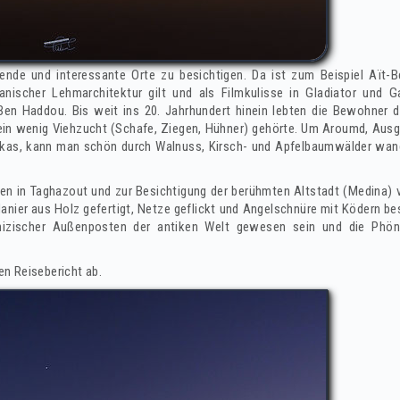
nde und interessante Orte zu besichtigen. Da ist zum Beispiel Aït-
anischer Lehmarchitektur gilt und als Filmkulisse in Gladiator und
 Ben Haddou. Bis weit ins 20. Jahrhundert hinein lebten die Bewohner
ein wenig Viehzucht (Schafe, Ziegen, Hühner) gehörte. Um Aroumd, Ausga
ikas, kann man schön durch Walnuss, Kirsch- und Apfelbaumwälder wand
en in Taghazout und zur Besichtigung der berühmten Altstadt (Medina) v
anier aus Holz gefertigt, Netze geflickt und Angelschnüre mit Ködern bes
izischer Außenposten der antiken Welt gewesen sein und die Phöniz
n Reisebericht ab.