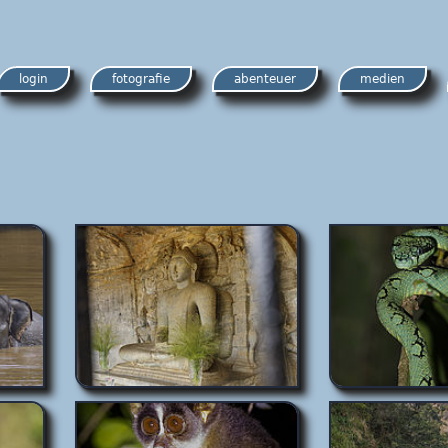
login
fotografie
abenteuer
medien