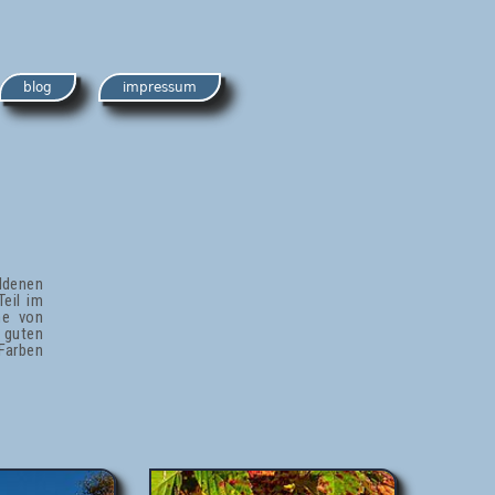
blog
impressum
ldenen
eil im
he von
 guten
Farben